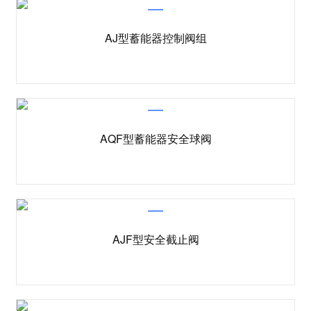
AJ型蓄能器控制阀组
AQF型蓄能器安全球阀
AJF型安全截止阀