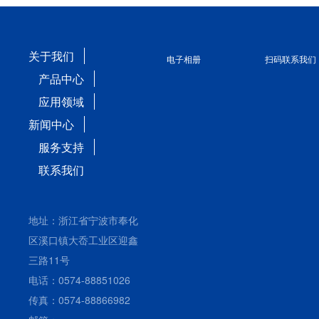
关于我们
电子相册
扫码联系我们
产品中心
应用领域
新闻中心
服务支持
联系我们
地址：浙江省宁波市奉化
区溪口镇大岙工业区迎鑫
三路11号
电话：0574-88851026
传真：0574-88866982