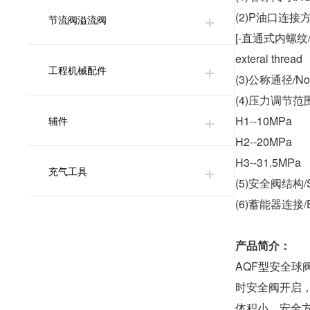
(2)P油口连接方式/P
节流阀溢流阀
[-直通式内螺纹/L-S
exteral thread
工程机械配件
(3)公称通径/Nor
(4)压力调节范围/N
H1--10MPa
辅件
H2--20MPa
H3--31.5MPa
充气工具
(5)安全阀结构/Str
(6)蓄能器连接/Ene
产品简介：
AQF型安全
时安全阀开启
体积小，安全