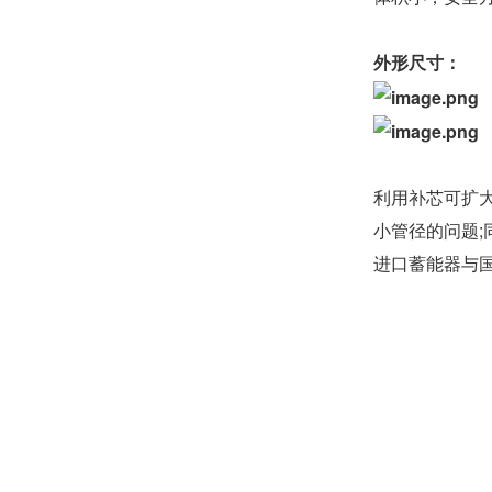
外形尺寸：
利用补芯可扩大
小管径的问题;
进口蓄能器与