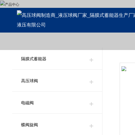
隔膜式蓄能器
高压球阀
电磁阀
蝶阀旋阀