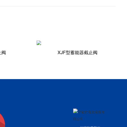
止阀
XJF型蓄能器截止阀