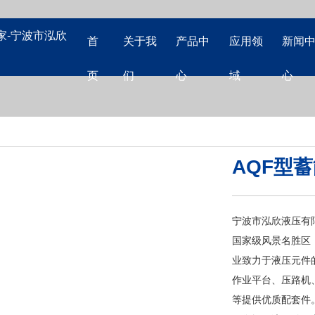
首
关于我
产品中
应用领
新闻
页
们
心
域
心
AQF型
宁波市泓欣液压有
国家级风景名胜区
业致力于液压元件
作业平台、压路机
等提供优质配套件