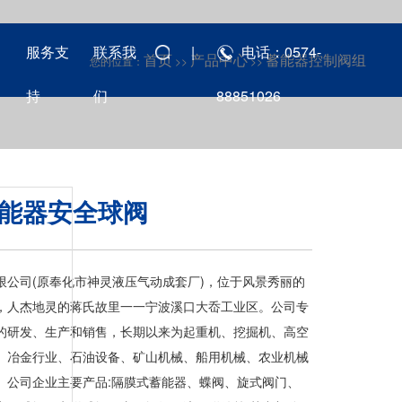
中
服务支
联系我
|
电话：0574-
首页
产品中心
蓄能器控制阀组
您的位置：
>>
>>
持
们
88851026
蓄能器安全球阀
限公司(原奉化市神灵液压气动成套厂)，位于风景秀丽的
，人杰地灵的蒋氏故里一一宁波溪口大岙工业区。公司专
的研发、生产和销售，长期以来为起重机、挖掘机、高空
、冶金行业、石油设备、矿山机械、船用机械、农业机械
。公司企业主要产品:隔膜式蓄能器、蝶阀、旋式阀门、