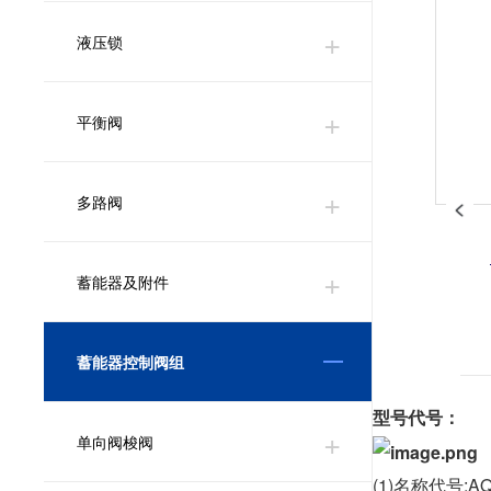
液压锁
平衡阀
多路阀
蓄能器及附件
蓄能器控制阀组
型号代号：
单向阀梭阀
(1)名称代号:A