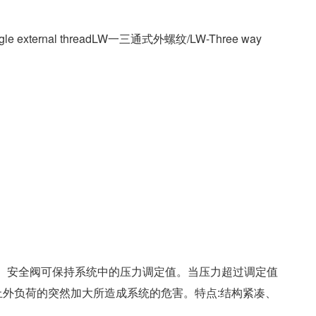
ngle external threadLW一三通式外螺纹/LW-Three way
件。安全阀可保持系统中的压力调定值。当压力超过调定值
外负荷的突然加大所造成系统的危害。特点:结构紧凑、